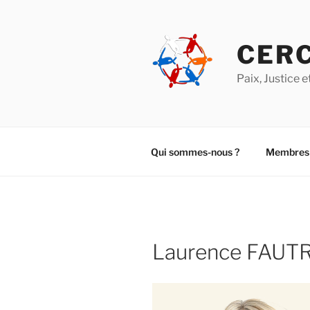
Aller
au
contenu
CERC
principal
Paix, Justice
Qui sommes-nous ?
Membres
Laurence FAUT