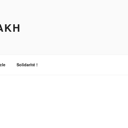
AKH
cle
Solidarité !