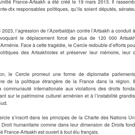
mitié France-Artsakh a été créé le 19 mars 2013. Il rassemb
nte-dix responsables politiques, qu’ils soient députés, sénate
e 2023,
l’agression
de l’Azerbaïdjan contre l’Artsakh a conduit 
ovoquant le déplacement forcé de plus de 120 000 Artsakh
Arménie. Face à cette tragédie, le Cercle redouble d’efforts pou
politiques des Artsakhiotes et préserver leur mémoire, leur c
on, le Cercle promeut une forme de diplomatie parlement
re de la politique étrangère de la France dans la région. I
 la communauté
internationale
aux violations des droits fond
t sur le patrimoine culturel arménien et à l’instabilité grandi
Sud.
ercle s’inscrit dans les principes de la Charte des Nations Un
 Droit humanitaire comme dans leur dimension de Droits fon
é France-Artsakh est ouvert à tout élu français.