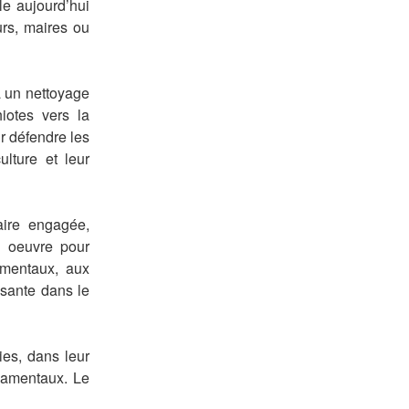
le aujourd’hui
urs, maires ou
à un nettoyage
iotes vers la
r défendre les
ulture et leur
aire engagée,
l oeuvre pour
amentaux, aux
ssante dans le
ies, dans leur
damentaux. Le