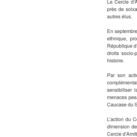
Le Cercle d’A
près de soixa
autres élus.
En septembr
ethnique, pr
République d’
droits socio-
histoire.
Par son acti
complémentai
sensibiliser
menaces pesan
Caucase du 
L’action du C
dimension de
Cercle d’Amiti