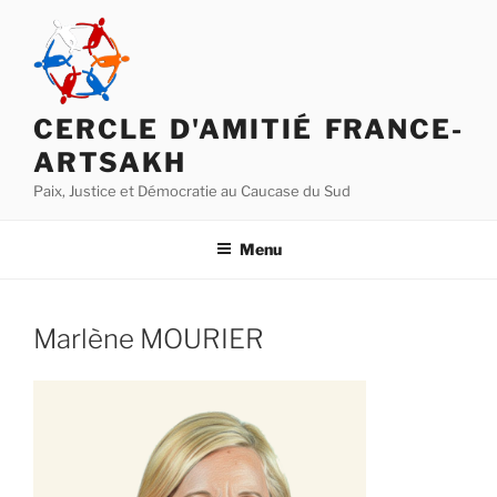
Aller
au
contenu
principal
CERCLE D'AMITIÉ FRANCE-
ARTSAKH
Paix, Justice et Démocratie au Caucase du Sud
Menu
Marlène MOURIER