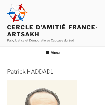
Aller
au
contenu
principal
CERCLE D'AMITIÉ FRANCE-
ARTSAKH
Paix, Justice et Démocratie au Caucase du Sud
Menu
Patrick HADDAD1