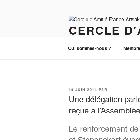
Aller
au
contenu
CERCLE D'
principal
Paix, Justice et Démocratie au
Qui sommes-nous ?
Membre
PUBLIÉ
19 JUIN 2014
PAR
LE
Une délégation parl
reçue a l’Assemblée
Le renforcement de 
et Stepanakert évoq