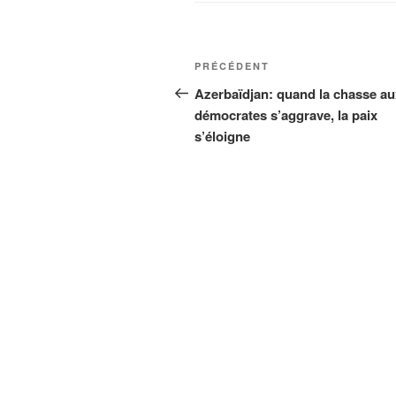
Navigation
Article
PRÉCÉDENT
de
précédent
Azerbaïdjan: quand la chasse au
démocrates s’aggrave, la paix
l’article
s’éloigne