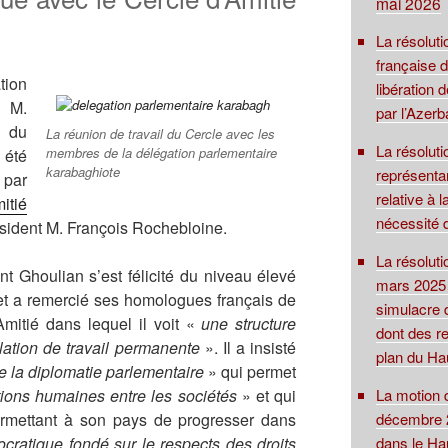
mai 2026
La résoluti
française 
tion
libération
r M.
par l’Azerb
 du
La réunion de travail du Cercle avec les
La résolut
membres de la délégation parlementaire
 été
karabaghiote
représentan
 par
relative à 
itié
nécessité 
sident M. François Rochebloine.
La résolut
nt Ghoulian s’est félicité du niveau élevé
mars 2025 su
et a remercié ses homologues français de
simulacre 
mitié dans lequel il voit «
une structure
dont des re
lation de travail permanente
». Il a insisté
plan du Ha
de la diplomatie parlementaire
» qui permet
ations humaines entre les sociétés
» et qui
La motion 
ermettant à son pays de progresser dans
décembre 2
ocratique fondé sur le respects des droits
dans le Ha