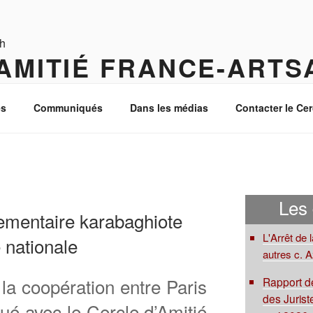
AMITIÉ FRANCE-ARTS
 Caucase du Sud
s
Communiqués
Dans les médias
Contacter le Cer
Les
ementaire karabaghiote
L'Arrêt de 
 nationale
autres c. 
la coopération entre Paris
Rapport de
des Juriste
ué avec le Cercle d’Amitié