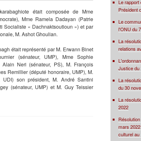
Le rapport
Président d
e karabaghiote était composée de Mme
émocrate), Mme Ramela Dadayan (Patrie
Le communi
i Socialiste « Dachnaktsoutioun ») et par
l'ONU du 7
ionale, M. Ashot Ghoulian.
La résolut
relations 
bagh était représenté par M. Erwann Binet
ournier (sénateur, UMP), Mme Sophie
L'ordonnan
 Alain Neri (sénateur, PS), M. François
Justice du 
es Remillier (député honoraire, UMP), M.
, UDI) son président, M. André Santini
La résoluti
gey (sénateur, UMP) et M. Guy Teissier
du 30 nov
La résolut
2022
Résolution
mars 2022 
culturel a