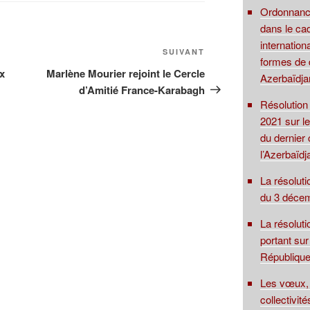
Ordonnance
dans le cad
internationa
Article
SUIVANT
formes de d
suivant
x
Marlène Mourier rejoint le Cercle
Azerbaïdja
d’Amitié France-Karabagh
Résolution
2021 sur le
du dernier 
l’Azerbaïdj
La résolut
du 3 déce
La résolut
portant sur
Républiqu
Les vœux, 
collectivité