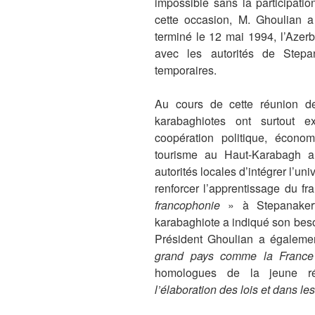
impossible sans la participati
cette occasion, M. Ghoulian a 
terminé le 12 mai 1994, l’Azerb
avec les autorités de Stepa
temporaires.
Au cours de cette réunion de 
karabaghiotes ont surtout ex
coopération politique, économ
tourisme au Haut-Karabagh a
autorités locales d’intégrer l’u
renforcer l’apprentissage du fr
francophonie
» à Stepanakert
karabaghiote a indiqué son beso
Président Ghoulian a égalemen
grand pays comme la France
homologues de la jeune r
l’élaboration des lois et dans le