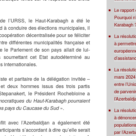
Le rapport
Pourquoi n’
 de l’URSS, le Haut-Karabagh a été le
Karabagh ?
 à conduire des élections municipales, il
coopération décentralisée pour se féliciter
La résolut
tre différentes municipalités française et
à permettre
e le Parlement de son pays allait de lui-
européenne
 soumettant cet Etat autodéterminé au
d’assistanc
s internationales.
La résolut
mars 2024 
iste et paritaire de la délégation invitée –
entre l’Uni
et deux hommes issus des trois partis
de parvenir
tepanakert, le Président Rochebloine a
l’Azerbaïdj
mocratiques du Haut-Karabagh pourraient
 des pays du Caucase du Sud
».
La résoluti
à dénoncer
flit avec l’Azerbaïdjan a également été
population
ticipants s’accordant à dire qu’elle serait
par l’Azerb