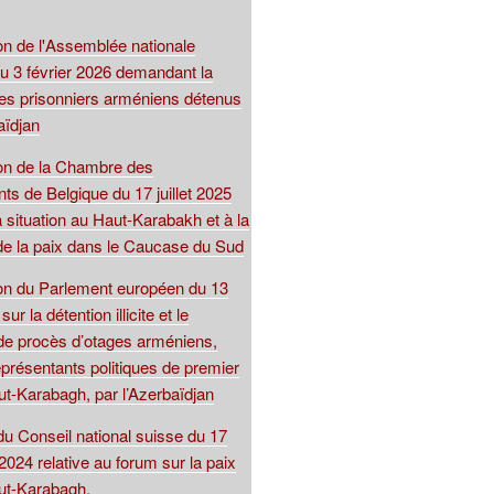
on de l'Assemblée nationale
du 3 février 2026 demandant la
 des prisonniers arméniens détenus
aïdjan
ion de la Chambre des
ts de Belgique du 17 juillet 2025
la situation au Haut-Karabakh et à la
de la paix dans le Caucase du Sud
ion du Parlement européen du 13
r la détention illicite et le
de procès d’otages arméniens,
présentants politiques de premier
ut-Karabagh, par l’Azerbaïdjan
du Conseil national suisse du 17
024 relative au forum sur la paix
ut-Karabagh.