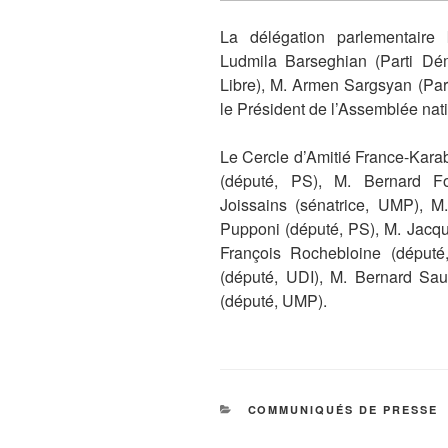
La délégation parlementair
Ludmila Barseghian (Parti D
Libre), M. Armen Sargsyan (Part
le Président de l’Assemblée nat
Le Cercle d’Amitié France-Kara
(député, PS), M. Bernard F
Joissains (sénatrice, UMP), M.
Pupponi (député, PS), M. Jacqu
François Rochebloine (député
(député, UDI), M. Bernard Sau
(député, UMP).
CATÉGORIES
COMMUNIQUÉS DE PRESSE