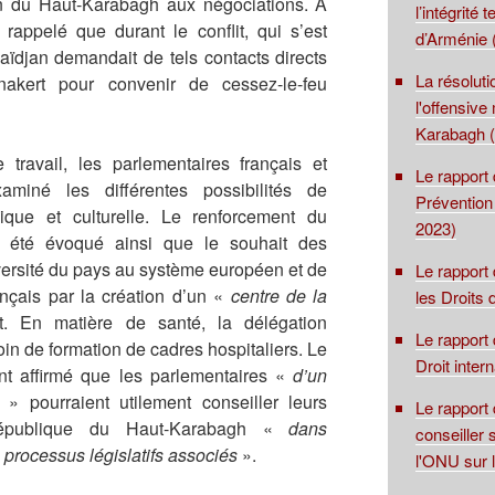
on du Haut-Karabagh aux négociations. A
l’intégrité 
rappelé que durant le conflit, qui s’est
d’Arménie 
aïdjan demandait de tels contacts directs
La résolut
nakert pour convenir de cessez-le-feu
l'offensive
Karabagh (
travail, les parlementaires français et
Le rapport 
aminé les différentes possibilités de
Prévention
ique et culturelle. Le renforcement du
2023)
 été évoqué ainsi que le souhait des
niversité du pays au système européen et de
Le rapport
ançais par la création d’un «
centre de la
les Droits
. En matière de santé, la délégation
Le rapport 
in de formation de cadres hospitaliers. Le
Droit inter
t affirmé que les parlementaires «
d’un
» pourraient utilement conseiller leurs
Le rapport
épublique du Haut-Karabagh «
dans
conseiller 
s processus législatifs associés
».
l'ONU sur 