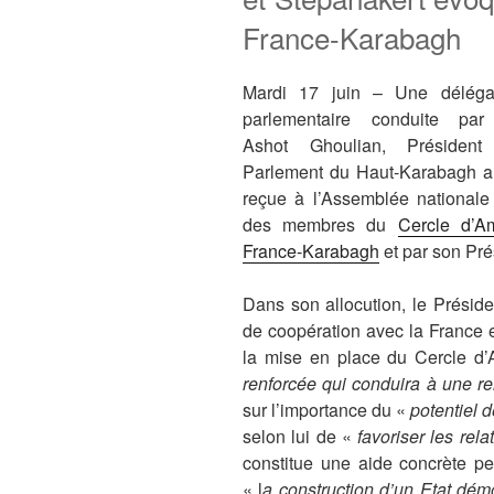
France-Karabagh
Mardi 17 juin – Une déléga
parlementaire conduite pa
Ashot Ghoulian, Président
Parlement du Haut-Karabagh a
reçue à l’Assemblée nationale
des membres du
Cercle d’Am
France-Karabagh
et par son Pré
Dans son allocution, le Préside
de coopération avec la France 
la mise en place du Cercle d’A
renforcée qui conduira à une re
sur l’importance du «
potentiel 
selon lui de «
favoriser les rel
constitue une aide concrète p
« l
a construction d’un Etat dém