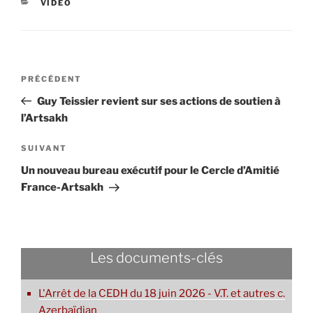
CATÉGORIES
VIDÉO
Navigation
Article
PRÉCÉDENT
de
précédent
Guy Teissier revient sur ses actions de soutien à
l’article
l’Artsakh
Article
SUIVANT
suivant
Un nouveau bureau exécutif pour le Cercle d’Amitié
France-Artsakh
Les documents-clés
L'Arrêt de la CEDH du 18 juin 2026 - V.T. et autres c.
Azerbaïdjan