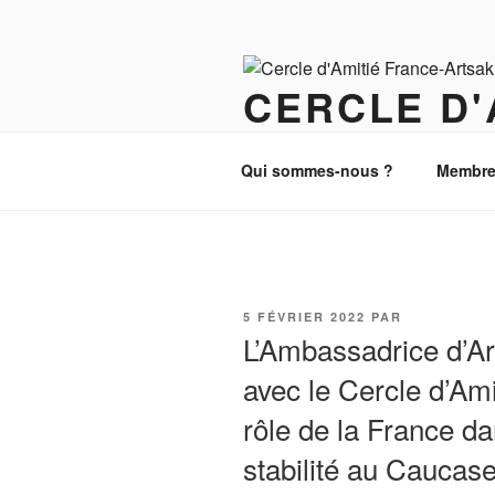
Aller
au
contenu
CERCLE D'
principal
Paix, Justice et Démocratie au
Qui sommes-nous ?
Membre
PUBLIÉ
5 FÉVRIER 2022
PAR
LE
L’Ambassadrice d’A
avec le Cercle d’Ami
rôle de la France da
stabilité au Caucas