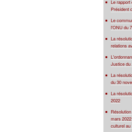
Le rapport
Président d
Le communi
l'ONU du 7
La résolut
relations 
L'ordonnan
Justice du 
La résoluti
du 30 nov
La résolut
2022
Résolution
mars 2022 
culturel a