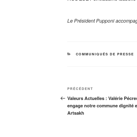
Le Président Pupponi accompa
CATÉGORIES
COMMUNIQUÉS DE PRESSE
Navigation
Article
PRÉCÉDENT
de
précédent
Valeurs Actuelles : Valérie Pécr
engage notre commune dignité 
l’article
Artsakh