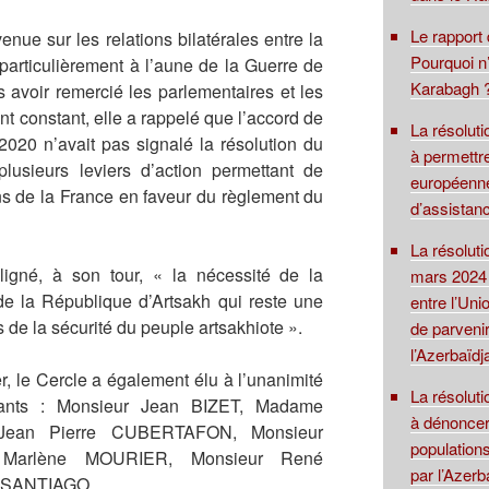
Le rapport
ue sur les relations bilatérales entre la
Pourquoi n’
particulièrement à l’aune de la Guerre de
Karabagh ?
 avoir remercié les parlementaires et les
t constant, elle a rappelé que l’accord de
La résolut
020 n’avait pas signalé la résolution du
à permettre
plusieurs leviers d’action permettant de
européenne
ons de la France en faveur du règlement du
d’assistanc
La résolut
igné, à son tour, « la nécessité de la
mars 2024 
de la République d’Artsakh qui reste une
entre l’Uni
s de la sécurité du peuple artsakhiote ».
de parvenir
l’Azerbaïdj
r, le Cercle a également élu à l’unanimité
La résoluti
ivants : Monsieur Jean BIZET, Madame
à dénoncer
Jean Pierre CUBERTAFON, Monsieur
population
 Marlène MOURIER, Monsieur René
par l’Azerb
 SANTIAGO.