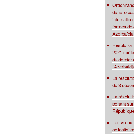
Ordonnance
dans le cad
internationa
formes de d
Azerbaïdja
Résolution
2021 sur le
du dernier 
l’Azerbaïdj
La résolut
du 3 déce
La résolut
portant sur
Républiqu
Les vœux, 
collectivité