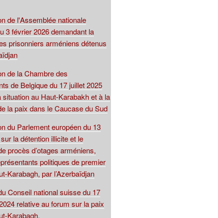
on de l'Assemblée nationale
du 3 février 2026 demandant la
 des prisonniers arméniens détenus
aïdjan
ion de la Chambre des
ts de Belgique du 17 juillet 2025
la situation au Haut-Karabakh et à la
de la paix dans le Caucase du Sud
ion du Parlement européen du 13
r la détention illicite et le
de procès d’otages arméniens,
présentants politiques de premier
ut-Karabagh, par l’Azerbaïdjan
du Conseil national suisse du 17
024 relative au forum sur la paix
ut-Karabagh.