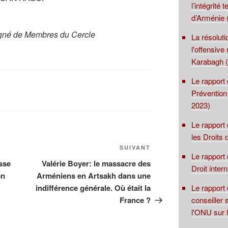
l’intégrité 
d’Arménie 
gné de Membres du Cercle
La résolut
l'offensive
Karabagh (
Le rapport 
Prévention
2023)
Le rapport
les Droits
Article
SUIVANT
Le rapport 
suivant
esse
Valérie Boyer: le massacre des
Droit inter
en
Arméniens en Artsakh dans une
Le rapport
indifférence générale. Où était la
conseiller 
France ?
l'ONU sur 