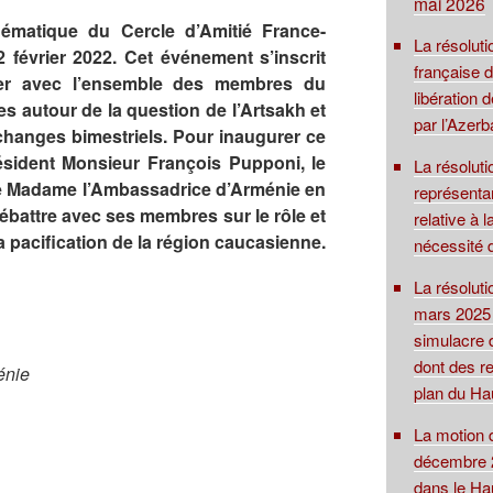
mai 2026
hématique du Cercle d’Amitié France-
La résoluti
 février 2022. Cet événement s’inscrit
française 
ter avec l’ensemble des membres du
libération
s autour de la question de l’Artsakh et
par l’Azerb
changes bimestriels. Pour inaugurer ce
président Monsieur François Pupponi, le
La résolut
ce Madame l’Ambassadrice d’Arménie en
représentan
ébattre avec ses membres sur le rôle et
relative à 
a pacification de la région caucasienne.
nécessité 
La résolut
mars 2025 su
simulacre 
dont des re
énie
plan du Ha
La motion 
décembre 2
dans le Ha