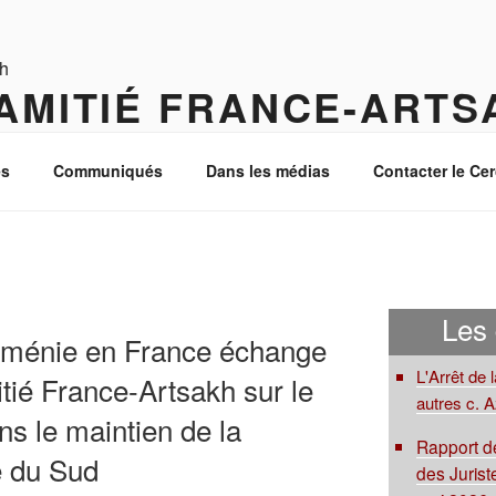
AMITIÉ FRANCE-ARTS
 Caucase du Sud
s
Communiqués
Dans les médias
Contacter le Cer
Les
rménie en France échange
L'Arrêt de 
tié France-Artsakh sur le
autres c. 
ns le maintien de la
Rapport de
e du Sud
des Juriste