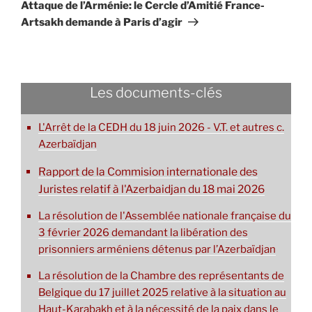
suivant
Attaque de l’Arménie: le Cercle d’Amitié France-
Artsakh demande à Paris d’agir
Les documents-clés
L'Arrêt de la CEDH du 18 juin 2026 - V.T. et autres c.
Azerbaïdjan
Rapport de la Commision internationale des
Juristes relatif à l'Azerbaidjan du 18 mai 2026
La résolution de l'Assemblée nationale française du
3 février 2026 demandant la libération des
prisonniers arméniens détenus par l’Azerbaïdjan
La résolution de la Chambre des représentants de
Belgique du 17 juillet 2025 relative à la situation au
Haut-Karabakh et à la nécessité de la paix dans le