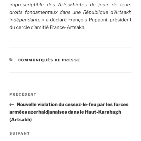
imprescriptible des Artsakhiotes de jouir de leurs
droits fondamentaux dans une République d’Artsakh
indépendante
» a déclaré François Pupponi, président
du cercle d’amitié France-Artsakh.
CATÉGORIES
COMMUNIQUÉS DE PRESSE
Navigation
Article
PRÉCÉDENT
de
précédent
Nouvelle violation du cessez-le-feu par les forces
l’article
armées azerbaidjanaises dans le Haut-Karabagh
(Artsakh)
Article
SUIVANT