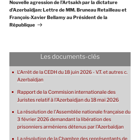
suivant
Nouvelle agression de l’Artsakh par la dictature
d’Azerbaïdjan: Lettre de MM. Bruneau Retailleau et
François-Xavier Bellamy au Président de la
République
Les documents-clés
L'Arrêt de la CEDH du 18 juin 2026 - V.T. et autres c.
Azerbaïdjan
Rapport de la Commision internationale des
Juristes relatif à l'Azerbaidjan du 18 mai 2026
La résolution de l'Assemblée nationale française du
3 février 2026 demandant la libération des
prisonniers arméniens détenus par l’Azerbaïdjan
La résolution de la Chambre des représentants de