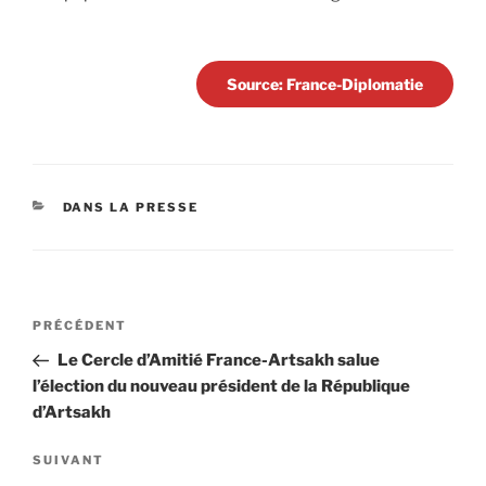
Source: France-Diplomatie
CATÉGORIES
DANS LA PRESSE
Navigation
Article
PRÉCÉDENT
de
précédent
Le Cercle d’Amitié France-Artsakh salue
l’article
l’élection du nouveau président de la République
d’Artsakh
Article
SUIVANT