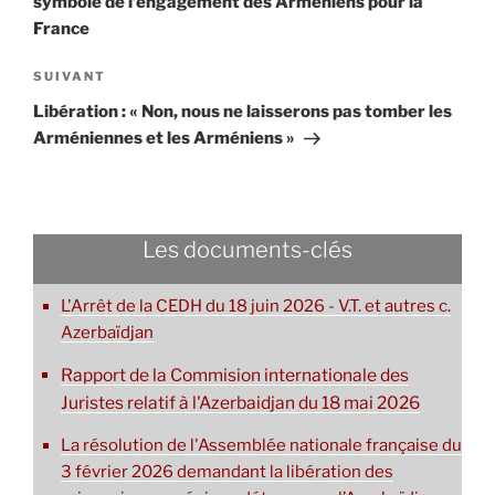
symbole de l’engagement des Arméniens pour la
France
Article
SUIVANT
suivant
Libération : « Non, nous ne laisserons pas tomber les
Arméniennes et les Arméniens »
Les documents-clés
L'Arrêt de la CEDH du 18 juin 2026 - V.T. et autres c.
Azerbaïdjan
Rapport de la Commision internationale des
Juristes relatif à l'Azerbaidjan du 18 mai 2026
La résolution de l'Assemblée nationale française du
3 février 2026 demandant la libération des