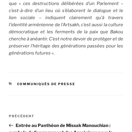
que «
ces destructions délibérées d’un Parlement –
c’est-à-dire d’un lieu où s’élaborent le dialogue et le
lien sociale – indiquent clairement qu’à travers
l’identité arménienne de l’Artsakh, c’est aussi la culture
démocratique et les ferments de la paix que Bakou
cherche à anéantir. C’est notre devoir de protéger et de
préserver l’héritage des générations passées pour les
générations futures ».
CATÉGORIES
COMMUNIQUÉS DE PRESSE
Navigation
Article
PRÉCÉDENT
de
précédent
Entrée au Panthéon de Missak Manouchian :
l’article