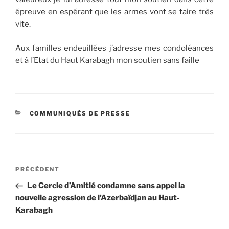
épreuve en espérant que les armes vont se taire très
vite.
Aux familles endeuillées j’adresse mes condoléances
et à l’Etat du Haut Karabagh mon soutien sans faille
CATÉGORIES
COMMUNIQUÉS DE PRESSE
Navigation
Article
PRÉCÉDENT
de
précédent
Le Cercle d’Amitié condamne sans appel la
l’article
nouvelle agression de l’Azerbaïdjan au Haut-
Karabagh