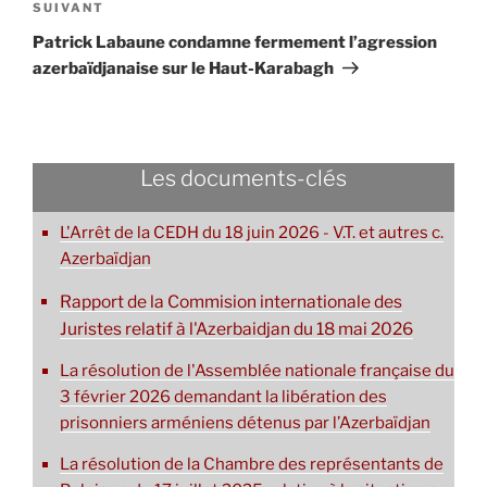
Article
SUIVANT
suivant
Patrick Labaune condamne fermement l’agression
azerbaïdjanaise sur le Haut-Karabagh
Les documents-clés
L'Arrêt de la CEDH du 18 juin 2026 - V.T. et autres c.
Azerbaïdjan
Rapport de la Commision internationale des
Juristes relatif à l'Azerbaidjan du 18 mai 2026
La résolution de l'Assemblée nationale française du
3 février 2026 demandant la libération des
prisonniers arméniens détenus par l’Azerbaïdjan
La résolution de la Chambre des représentants de