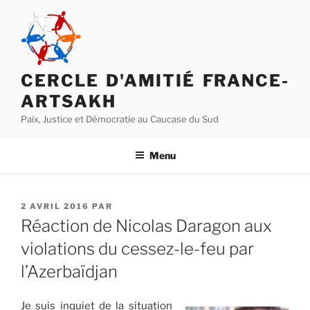
Aller
au
contenu
principal
CERCLE D'AMITIÉ FRANCE-
ARTSAKH
Paix, Justice et Démocratie au Caucase du Sud
Menu
PUBLIÉ
2 AVRIL 2016
PAR
LE
Réaction de Nicolas Daragon aux
violations du cessez-le-feu par
l’Azerbaïdjan
Je suis inquiet de la situation