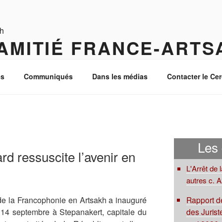
AMITIÉ FRANCE-ARTS
 Caucase du Sud
s
Communiqués
Dans les médias
Contacter le Cer
Les
d ressuscite l’avenir en
L'Arrêt de 
autres c. 
Rapport de
de la Francophonie en Artsakh a inauguré
des Juriste
14 septembre à Stepanakert, capitale du