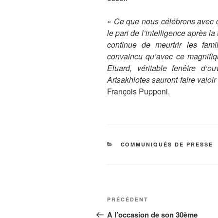
«
Ce que nous célébrons avec cett
le pari de l’intelligence après l
continue de meurtrir les famil
convaincu qu’avec ce magnifiqu
Eluard, véritable fenêtre d’o
Artsakhiotes sauront faire valoir 
François Pupponi.
CATÉGORIES
COMMUNIQUÉS DE PRESSE
Navigation
Article
PRÉCÉDENT
de
précédent
A l’occasion de son 30ème