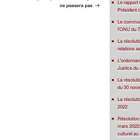
Le rapport
ne passera pas
Président d
Le communi
l'ONU du 7
La résolut
relations 
L'ordonnan
Justice du 
La résoluti
du 30 nov
La résolut
2022
Résolution
mars 2022 
culturel a