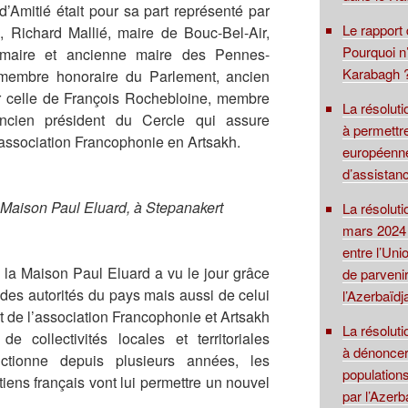
d’Amitié était pour sa part représenté par
Le rapport
e, Richard Mallié, maire de Bouc-Bel-Air,
Pourquoi n’
 maire et ancienne maire des Pennes-
Karabagh ?
membre honoraire du Parlement, ancien
ier celle de François Rochebloine, membre
La résolut
ncien président du Cercle qui assure
à permettre
’association Francophonie en Artsakh.
européenne
d’assistanc
 Maison Paul Eluard, à Stepanakert
La résolut
mars 2024 
entre l’Uni
 la Maison Paul Eluard a vu le jour grâce
de parvenir
r des autorités du pays mais aussi de celui
l’Azerbaïdj
 de l’association Francophonie et Artsakh
La résoluti
de collectivités locales et territoriales
à dénoncer
fonctionne depuis plusieurs années, les
population
iens français vont lui permettre un nouvel
par l’Azerb