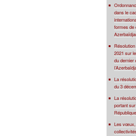
Ordonnance
dans le cad
internationa
formes de d
Azerbaïdja
Résolution
2021 sur le
du dernier 
l’Azerbaïdj
La résolut
du 3 déce
La résolut
portant sur
Républiqu
Les vœux, 
collectivité