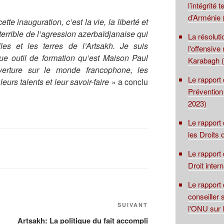
l’intégrité 
d’Arménie 
e inauguration, c’est la vie, la liberté et
a terrible de l’agression azerbaïdjanaise qui
La résolut
les et les terres de l’Artsakh. Je suis
l'offensive
e outil de formation qu’est Maison Paul
Karabagh (
uverture sur le monde francophone, les
Le rapport 
leurs talents et leur savoir-faire
» a conclu
Prévention
2023)
Le rapport
les Droits
Le rapport 
Droit inter
Le rapport
conseiller 
Article
SUIVANT
l'ONU sur 
suivant
Artsakh: La politique du fait accompli