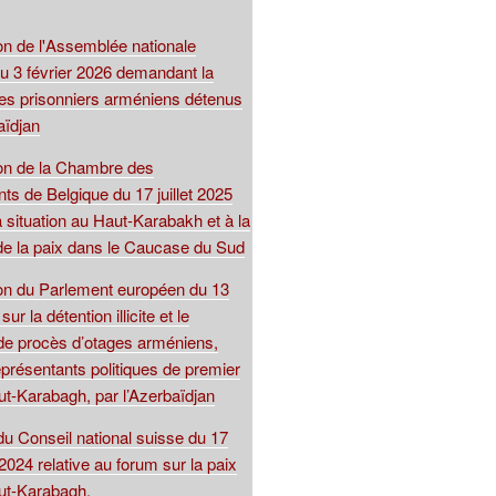
on de l'Assemblée nationale
du 3 février 2026 demandant la
 des prisonniers arméniens détenus
aïdjan
ion de la Chambre des
ts de Belgique du 17 juillet 2025
la situation au Haut-Karabakh et à la
de la paix dans le Caucase du Sud
ion du Parlement européen du 13
r la détention illicite et le
de procès d’otages arméniens,
présentants politiques de premier
ut-Karabagh, par l’Azerbaïdjan
du Conseil national suisse du 17
024 relative au forum sur la paix
ut-Karabagh.