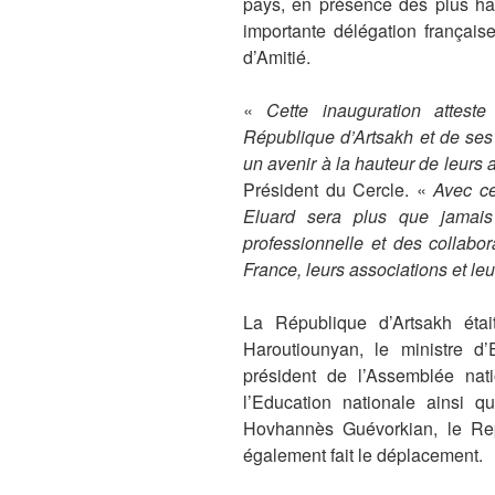
pays, en présence des plus hau
importante délégation françai
d’Amitié.
«
Cette inauguration attes
République d’Artsakh et de ses
un avenir à la hauteur de leurs 
Président du Cercle. «
Avec ce
Eluard sera plus que jamais l
professionnelle et des collabora
France, leurs associations et leu
La République d’Artsakh étai
Haroutiounyan, le ministre d’
président de l’Assemblée nati
l’Education nationale ainsi 
Hovhannès Guévorkian, le Rep
également fait le déplacement.