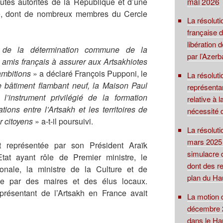
mai 2026
tes autorités de la République et d’une
se, dont de nombreux membres du Cercle
La résoluti
française 
libération
te de la détermination commune de la
par l’Azerb
 amis français à assurer aux Artsakhiotes
ambitions
» a déclaré François Pupponi, le
La résolut
 bâtiment flambant neuf, la Maison Paul
représentan
’instrument privilégié de la formation
relative à 
tions entre l’Artsakh et les territoires de
nécessité 
r citoyens
» a-t-il poursuivi.
La résolut
mars 2025 su
t représentée par son Président Araïk
simulacre 
Etat ayant rôle de Premier ministre, le
dont des re
onale, la ministre de la Culture et de
plan du Ha
que par des maires et des élus locaux.
résentant de l’Artsakh en France avait
La motion 
décembre 2
dans le Ha