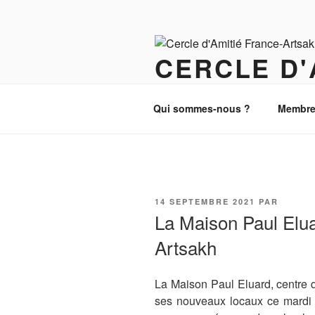
Aller
au
contenu
CERCLE D'
principal
Paix, Justice et Démocratie au
Qui sommes-nous ?
Membre
PUBLIÉ
14 SEPTEMBRE 2021
PAR
LE
La Maison Paul Eluar
Artsakh
La Maison Paul Eluard, centre 
ses nouveaux locaux ce mardi 