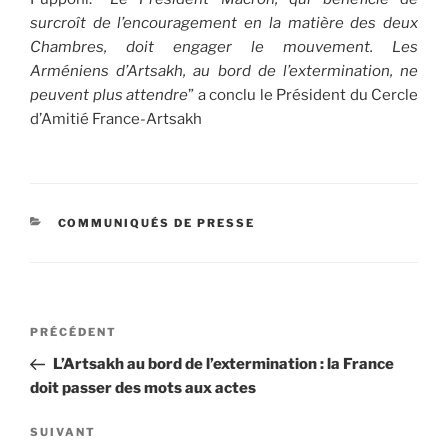
surcroît de l’encouragement en la matière des deux
Chambres, doit engager le mouvement. Les
Arméniens d’Artsakh, au bord de l’extermination, ne
peuvent plus attendre
” a conclu le Président du Cercle
d’Amitié France-Artsakh
CATÉGORIES
COMMUNIQUÉS DE PRESSE
Navigation
Article
PRÉCÉDENT
de
précédent
L’Artsakh au bord de l’extermination : la France
l’article
doit passer des mots aux actes
Article
SUIVANT