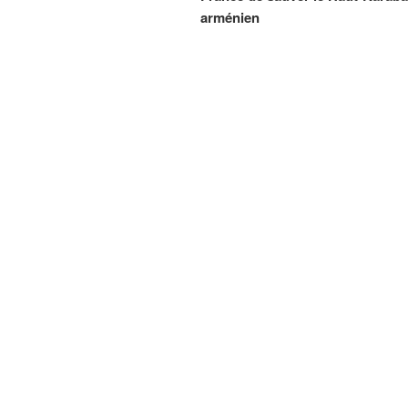
l’article
arménien