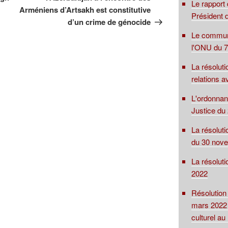
Le rapport
Arméniens d’Artsakh est constitutive
Président d
d’un crime de génocide
Le communi
l'ONU du 7
La résolut
relations 
L'ordonnan
Justice du 
La résoluti
du 30 nov
La résolut
2022
Résolution
mars 2022 
culturel a