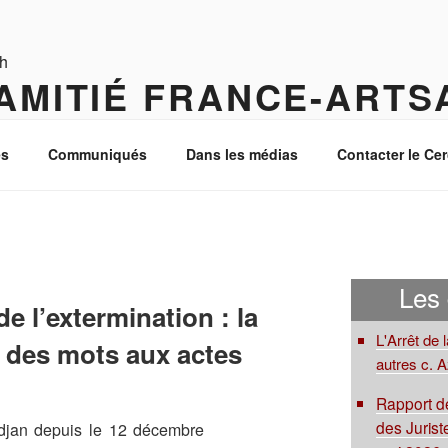
AMITIÉ FRANCE-ARTS
 Caucase du Sud
s
Communiqués
Dans les médias
Contacter le Cer
Les
e l’extermination : la
L'Arrêt de 
r des mots aux actes
autres c. 
Rapport de
des Juriste
ïdjan depuis le 12 décembre