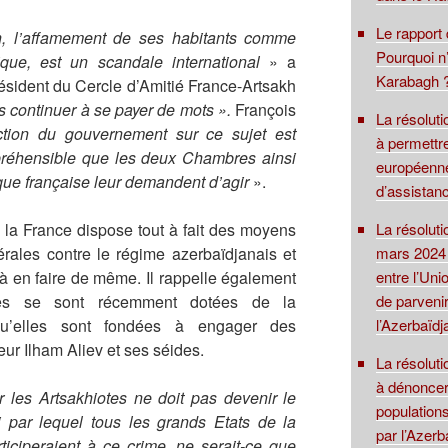
Le rapport
, l’affamement de ses habitants comme
Pourquoi n’
que, est un scandale international
» a
Karabagh ?
ésident du Cercle d’Amitié France-Artsakh
s continuer à se payer de mots ».
François
La résolut
action du gouvernement sur ce sujet est
à permettre
préhensible que les deux Chambres ainsi
européenne
tique française leur demandent d’agir
».
d’assistanc
La résolut
 la France dispose tout à fait des moyens
mars 2024 
érales contre le régime azerbaïdjanais et
entre l’Uni
à en faire de même. Il rappelle également
de parvenir
aises se sont récemment dotées de la
l’Azerbaïdj
qu’elles sont fondées à engager des
eur Ilham Aliev et ses séides.
La résoluti
à dénoncer
r les Artsakhiotes ne doit pas devenir le
population
ui par lequel tous les grands Etats de la
par l’Azerb
iciperaient à ce crime, ne serait-ce que