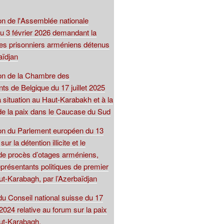
on de l'Assemblée nationale
du 3 février 2026 demandant la
 des prisonniers arméniens détenus
aïdjan
ion de la Chambre des
ts de Belgique du 17 juillet 2025
la situation au Haut-Karabakh et à la
de la paix dans le Caucase du Sud
ion du Parlement européen du 13
r la détention illicite et le
de procès d’otages arméniens,
présentants politiques de premier
ut-Karabagh, par l’Azerbaïdjan
du Conseil national suisse du 17
024 relative au forum sur la paix
ut-Karabagh.