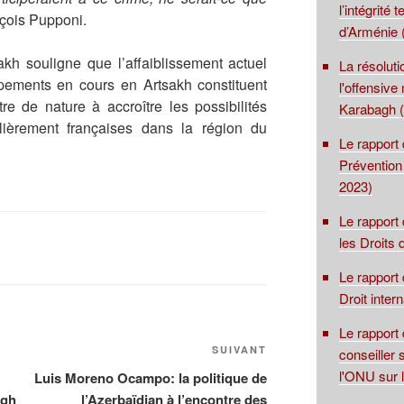
l’intégrité 
çois Pupponi.
d’Arménie 
akh souligne que l’affaiblissement actuel
La résolut
pements en cours en Artsakh constituent
l'offensive
tre de nature à accroître les possibilités
Karabagh (
ulièrement françaises dans la région du
Le rapport 
Prévention
2023)
Le rapport
les Droits
Le rapport 
Droit inter
Le rapport
Article
SUIVANT
conseiller 
suivant
l'ONU sur 
Luis Moreno Ocampo: la politique de
agh
l’Azerbaïdjan à l’encontre des