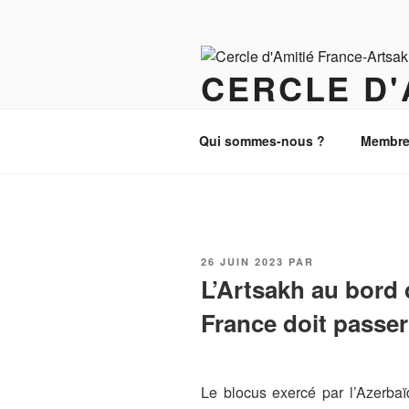
Aller
au
contenu
CERCLE D'
principal
Paix, Justice et Démocratie au
Qui sommes-nous ?
Membre
PUBLIÉ
26 JUIN 2023
PAR
LE
L’Artsakh au bord d
France doit passe
Le blocus exercé par l’Azerba