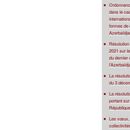
Ordonnance
dans le cad
internationa
formes de d
Azerbaïdja
Résolution
2021 sur le
du dernier 
l’Azerbaïdj
La résolut
du 3 déce
La résolut
portant sur
Républiqu
Les vœux, 
collectivité