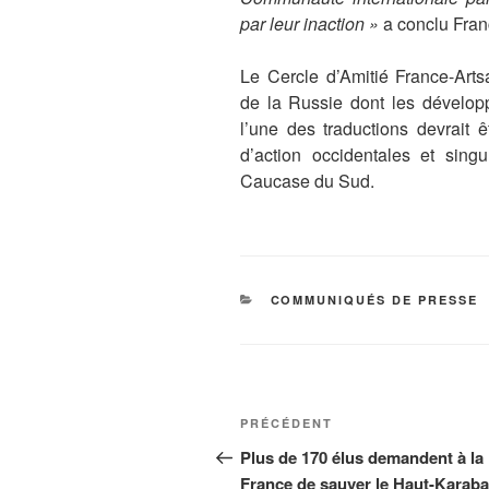
par leur inaction »
a conclu Fran
Le Cercle d’Amitié France-Arts
de la Russie dont les dévelop
l’une des traductions devrait ê
d’action occidentales et sing
Caucase du Sud.
CATÉGORIES
COMMUNIQUÉS DE PRESSE
Navigation
Article
PRÉCÉDENT
de
précédent
Plus de 170 élus demandent à la
France de sauver le Haut-Karab