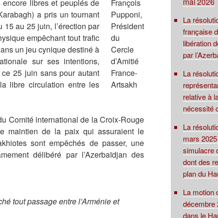
mai 2026
s encore libres et peuplés de
François
Karabagh) a pris un tournant
Pupponi,
La résoluti
15 au 25 juin, l’érection par
Président
française 
ysique empêchant tout trafic
du
libération
Dans un jeu cynique destiné à
Cercle
par l’Azerb
tionale sur ses intentions,
d’Amitié
 ce 25 juin sans pour autant
France-
La résolut
 libre circulation entre les
Artsakh
représentan
relative à 
nécessité 
du Comité international de la Croix-Rouge
La résolut
e maintien de la paix qui assuraient le
mars 2025 su
sakhiotes sont empêchés de passer, une
simulacre 
famement délibéré par l’Azerbaïdjan des
dont des re
plan du Ha
La motion 
hé tout passage entre l’Arménie et
décembre 2
dans le Ha